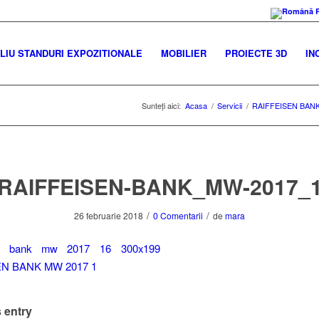
IU STANDURI EXPOZITIONALE
MOBILIER
PROIECTE 3D
IN
Sunteți aici:
Acasa
/
Servicii
/
RAIFFEISEN BAN
RAIFFEISEN-BANK_MW-2017_
/
/
26 februarie 2018
0 Comentarii
de
mara
 entry