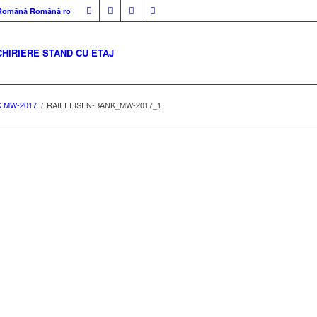
Română
Română
ro
CHIRIERE STAND CU ETAJ
K MW-2017
/
RAIFFEISEN-BANK_MW-2017_1
1