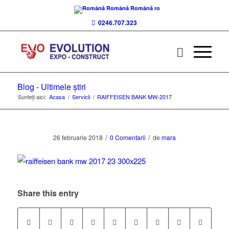
Română
Română
ro
0246.707.323
Blog - Ultimele știri
Sunteți aici:
Acasa
/
Servicii
/
RAIFFEISEN BANK MW-2017
/
/
26 februarie 2018
0 Comentarii
de
mara
Share this entry