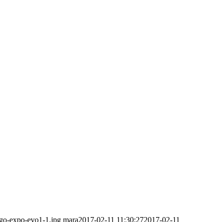
ogo-expo-evo1-1.jpg
mara
2017-02-11 11:30:27
2017-02-11