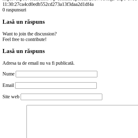
11:30:27
ca4cd0edb552cd273a13f3daa2d1df4a
0
raspunsuri
Lasă un răspuns
Want to join the discussion?
Feel free to contribute!
Lasă un răspuns
Adresa ta de email nu va fi publicată.
Nume
Email
Site web