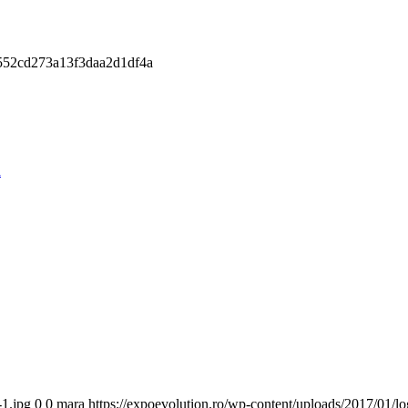
552cd273a13f3daa2d1df4a
-1.jpg
0
0
mara
https://expoevolution.ro/wp-content/uploads/2017/01/l