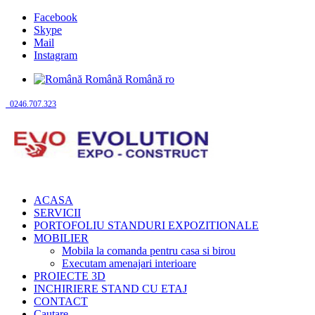
Facebook
Skype
Mail
Instagram
Română
Română
ro
0246.707.323
ACASA
SERVICII
PORTOFOLIU STANDURI EXPOZITIONALE
MOBILIER
Mobila la comanda pentru casa si birou
Executam amenajari interioare
PROIECTE 3D
INCHIRIERE STAND CU ETAJ
CONTACT
Cautare