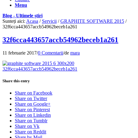
Menu
Blog - Ultimele știri
Sunteți aici:
Acasa
/
Servicii
/
GRAPHITE SOFTWARE 2015
/
32f6cca443657accb54962beceb1a261
32f6cca443657accb54962beceb1a261
11 februarie 2017
/
0 Comentarii
/
de
mara
Share this entry
Share on Facebook
Share on Twitter
Share on Google+
Share on Pinterest
Share on Linkedin
Share on Tumblr
Share on Vk
Share on Reddit
Share by Mail