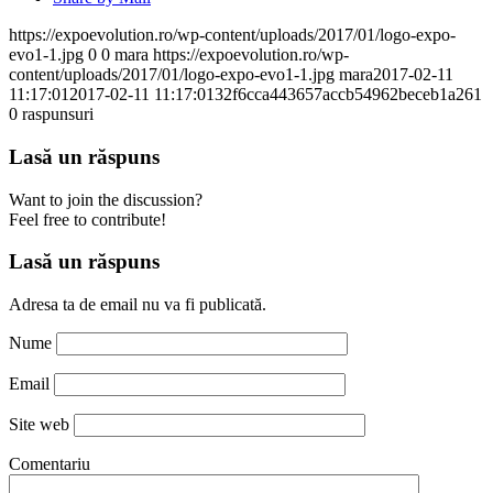
https://expoevolution.ro/wp-content/uploads/2017/01/logo-expo-
evo1-1.jpg
0
0
mara
https://expoevolution.ro/wp-
content/uploads/2017/01/logo-expo-evo1-1.jpg
mara
2017-02-11
11:17:01
2017-02-11 11:17:01
32f6cca443657accb54962beceb1a261
0
raspunsuri
Lasă un răspuns
Want to join the discussion?
Feel free to contribute!
Lasă un răspuns
Adresa ta de email nu va fi publicată.
Nume
Email
Site web
Comentariu