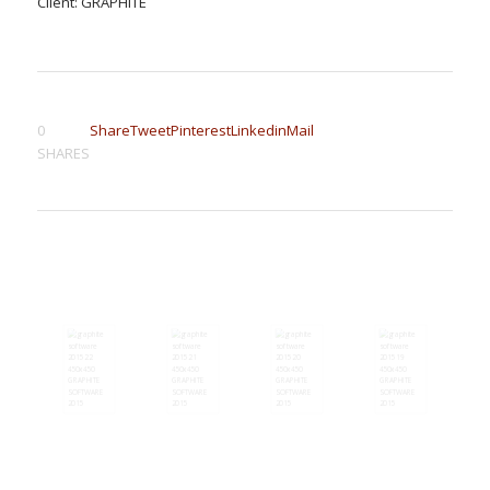
Client: GRAPHITE
0
Share
Tweet
Pinterest
Linkedin
Mail
SHARES