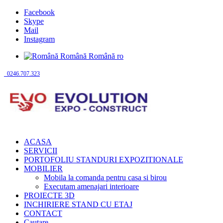
Facebook
Skype
Mail
Instagram
Română
Română
ro
0246.707.323
ACASA
SERVICII
PORTOFOLIU STANDURI EXPOZITIONALE
MOBILIER
Mobila la comanda pentru casa si birou
Executam amenajari interioare
PROIECTE 3D
INCHIRIERE STAND CU ETAJ
CONTACT
Cautare