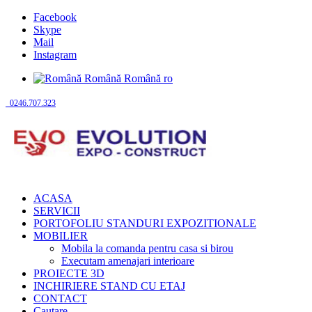
Facebook
Skype
Mail
Instagram
Română
Română
ro
0246.707.323
ACASA
SERVICII
PORTOFOLIU STANDURI EXPOZITIONALE
MOBILIER
Mobila la comanda pentru casa si birou
Executam amenajari interioare
PROIECTE 3D
INCHIRIERE STAND CU ETAJ
CONTACT
Cautare