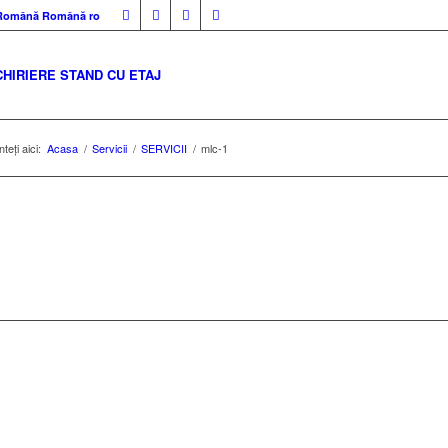
Română
Română
ro
CHIRIERE STAND CU ETAJ
teți aici:
Acasa
/
Servicii
/
SERVICII
/
mlc-1