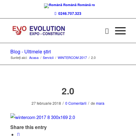
Română
Română
ro
0246.707.323
Blog - Ultimele știri
Sunteți aici:
Acasa
/
Servicii
/
WINTERCOM 2017
/
2.0
2.0
/
/
27 februarie 2018
0 Comentarii
de
mara
Share this entry