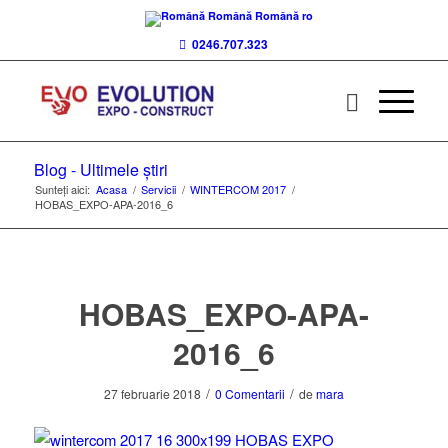
Română
Română
ro
0246.707.323
Blog - Ultimele știri
Sunteți aici:
Acasa
/
Servicii
/
WINTERCOM 2017
/
HOBAS_EXPO-APA-2016_6
HOBAS_EXPO-APA-
2016_6
/
/
27 februarie 2018
0 Comentarii
de
mara