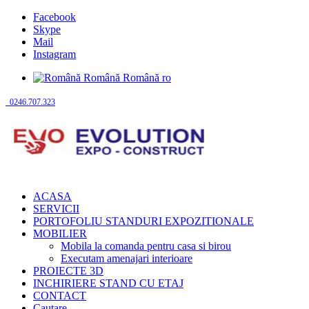
Facebook
Skype
Mail
Instagram
Română
Română
ro
0246.707.323
ACASA
SERVICII
PORTOFOLIU STANDURI EXPOZITIONALE
MOBILIER
Mobila la comanda pentru casa si birou
Executam amenajari interioare
PROIECTE 3D
INCHIRIERE STAND CU ETAJ
CONTACT
Cautare