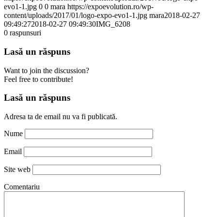
evo1-1.jpg
0
0
mara
https://expoevolution.ro/wp-
content/uploads/2017/01/logo-expo-evo1-1.jpg
mara
2018-02-27
09:49:27
2018-02-27 09:49:30
IMG_6208
0
raspunsuri
Lasă un răspuns
Want to join the discussion?
Feel free to contribute!
Lasă un răspuns
Adresa ta de email nu va fi publicată.
Nume
Email
Site web
Comentariu