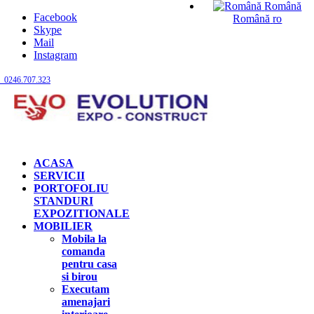
Română
Facebook
Română
ro
Skype
Mail
Instagram
0246.707.323
ACASA
SERVICII
PORTOFOLIU
STANDURI
EXPOZITIONALE
MOBILIER
Mobila la
comanda
pentru casa
si birou
Executam
amenajari