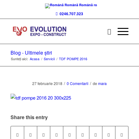
Română
Română
ro
0246.707.323
Blog - Ultimele știri
Sunteți aici:
Acasa
/
Servicii
/
TDF POMPE 2016
/
/
27 februarie 2018
0 Comentarii
de
mara
Share this entry