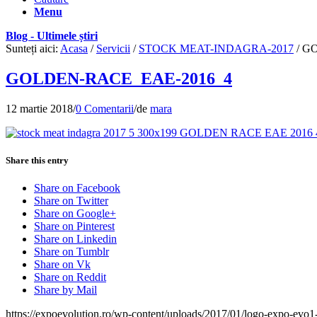
Menu
Blog - Ultimele știri
Sunteți aici:
Acasa
/
Servicii
/
STOCK MEAT-INDAGRA-2017
/
GO
GOLDEN-RACE_EAE-2016_4
12 martie 2018
/
0 Comentarii
/
de
mara
Share this entry
Share on Facebook
Share on Twitter
Share on Google+
Share on Pinterest
Share on Linkedin
Share on Tumblr
Share on Vk
Share on Reddit
Share by Mail
https://expoevolution.ro/wp-content/uploads/2017/01/logo-expo-evo1