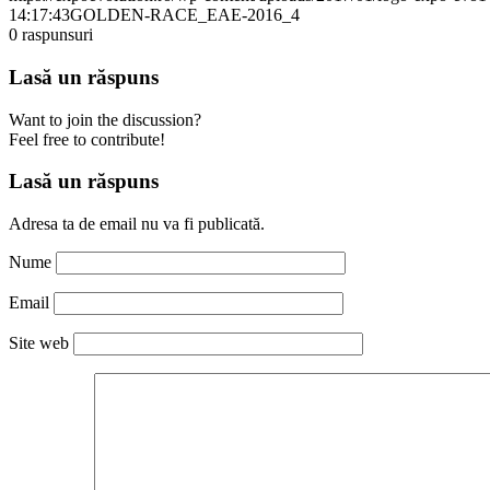
14:17:43
GOLDEN-RACE_EAE-2016_4
0
raspunsuri
Lasă un răspuns
Want to join the discussion?
Feel free to contribute!
Lasă un răspuns
Adresa ta de email nu va fi publicată.
Nume
Email
Site web