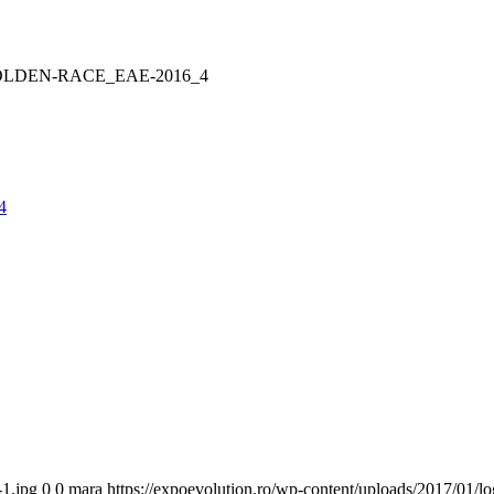
LDEN-RACE_EAE-2016_4
-1.jpg
0
0
mara
https://expoevolution.ro/wp-content/uploads/2017/01/l