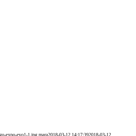
ogo-expo-evo1-1.jpg
mara
2018-03-12 14:17:39
2018-03-12