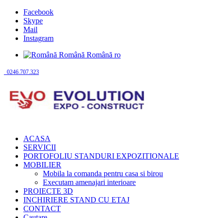
Facebook
Skype
Mail
Instagram
Română
Română
ro
0246.707.323
ACASA
SERVICII
PORTOFOLIU STANDURI EXPOZITIONALE
MOBILIER
Mobila la comanda pentru casa si birou
Executam amenajari interioare
PROIECTE 3D
INCHIRIERE STAND CU ETAJ
CONTACT
Cautare