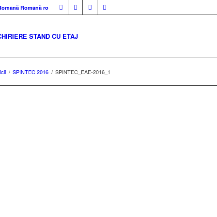
Română
Română
ro
CHIRIERE STAND CU ETAJ
cii
/
SPINTEC 2016
/
SPINTEC_EAE-2016_1