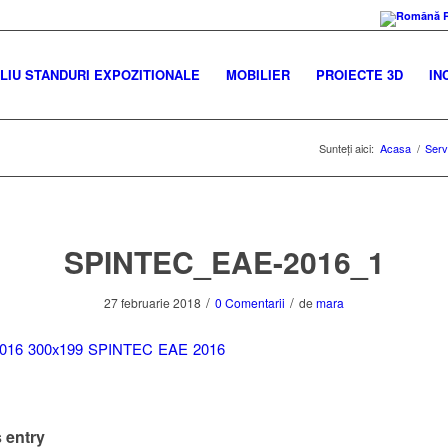
IU STANDURI EXPOZITIONALE
MOBILIER
PROIECTE 3D
IN
Sunteți aici:
Acasa
/
Servi
SPINTEC_EAE-2016_1
/
/
27 februarie 2018
0 Comentarii
de
mara
 entry