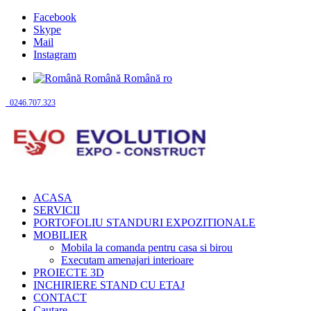
Facebook
Skype
Mail
Instagram
Română
Română
ro
0246.707.323
ACASA
SERVICII
PORTOFOLIU STANDURI EXPOZITIONALE
MOBILIER
Mobila la comanda pentru casa si birou
Executam amenajari interioare
PROIECTE 3D
INCHIRIERE STAND CU ETAJ
CONTACT
Cautare