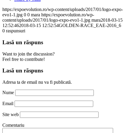
https://expoevolution.ro/wp-content/uploads/2017/01/logo-expo-
evo1-1.jpg
0
0
mara
https://expoevolution.ro/wp-
content/uploads/2017/01/logo-expo-evo1-1.jpg
mara
2018-03-15
12:52:46
2018-03-15 12:52:54
GOLDEN-RACE_EAE-2016_6
0
raspunsuri
Lasă un răspuns
Want to join the discussion?
Feel free to contribute!
Lasă un răspuns
Adresa ta de email nu va fi publicată.
Nume
Email
Site web
Comentariu