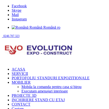
Facebook
Skype
Mail
Instagram
Română
Română
ro
0246.707.323
ACASA
SERVICII
PORTOFOLIU STANDURI EXPOZITIONALE
MOBILIER
Mobila la comanda pentru casa si birou
Executam amenajari interioare
PROIECTE 3D
INCHIRIERE STAND CU ETAJ
CONTACT
Cautare