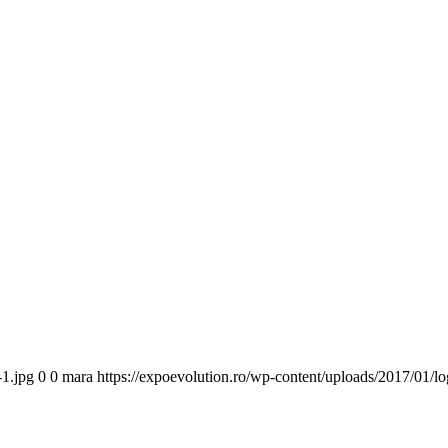
-1.jpg
0
0
mara
https://expoevolution.ro/wp-content/uploads/2017/01/l