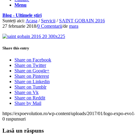
Menu
Blog - Ultimele știri
Sunteți aici:
Acasa
/
Servicii
/
SAINT GOBAIN 2016
27 februarie 2018
/
0 Comentarii
/
de
mara
Share this entry
Share on Facebook
Share on Twitter
Share on Google+
Share on Pinterest
Share on Linkedin
Share on Tumblr
Share on Vk
Share on Reddit
Share by Mail
https://expoevolution.ro/wp-content/uploads/2017/01/logo-expo-evo1
0
raspunsuri
Lasă un răspuns