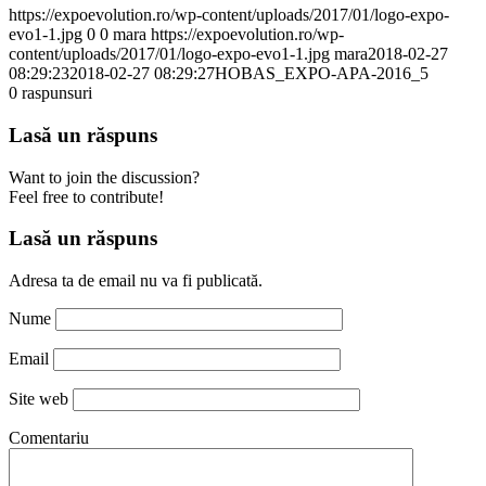
https://expoevolution.ro/wp-content/uploads/2017/01/logo-expo-
evo1-1.jpg
0
0
mara
https://expoevolution.ro/wp-
content/uploads/2017/01/logo-expo-evo1-1.jpg
mara
2018-02-27
08:29:23
2018-02-27 08:29:27
HOBAS_EXPO-APA-2016_5
0
raspunsuri
Lasă un răspuns
Want to join the discussion?
Feel free to contribute!
Lasă un răspuns
Adresa ta de email nu va fi publicată.
Nume
Email
Site web
Comentariu