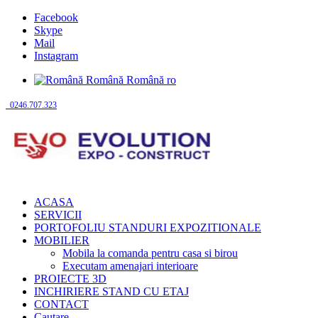
Facebook
Skype
Mail
Instagram
Română
Română
ro
0246.707.323
ACASA
SERVICII
PORTOFOLIU STANDURI EXPOZITIONALE
MOBILIER
Mobila la comanda pentru casa si birou
Executam amenajari interioare
PROIECTE 3D
INCHIRIERE STAND CU ETAJ
CONTACT
Cautare