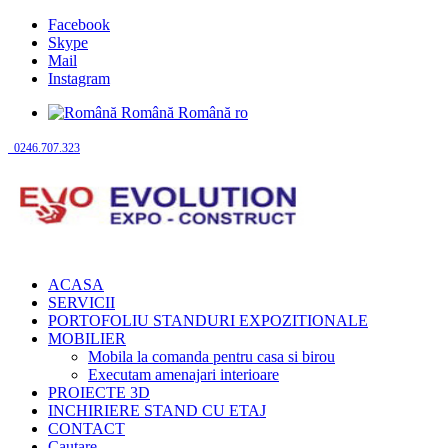
Facebook
Skype
Mail
Instagram
Română
Română
ro
0246.707.323
ACASA
SERVICII
PORTOFOLIU STANDURI EXPOZITIONALE
MOBILIER
Mobila la comanda pentru casa si birou
Executam amenajari interioare
PROIECTE 3D
INCHIRIERE STAND CU ETAJ
CONTACT
Cautare