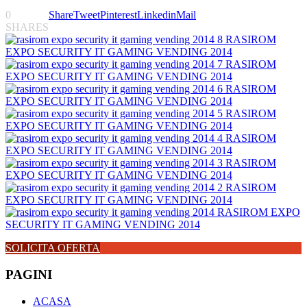
0
Share
Tweet
Pinterest
Linkedin
Mail
SHARES
SOLICITA OFERTA
PAGINI
ACASA