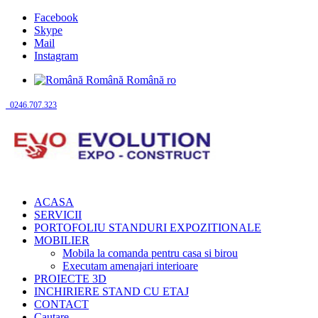
Facebook
Skype
Mail
Instagram
Română
Română
ro
0246.707.323
ACASA
SERVICII
PORTOFOLIU STANDURI EXPOZITIONALE
MOBILIER
Mobila la comanda pentru casa si birou
Executam amenajari interioare
PROIECTE 3D
INCHIRIERE STAND CU ETAJ
CONTACT
Cautare