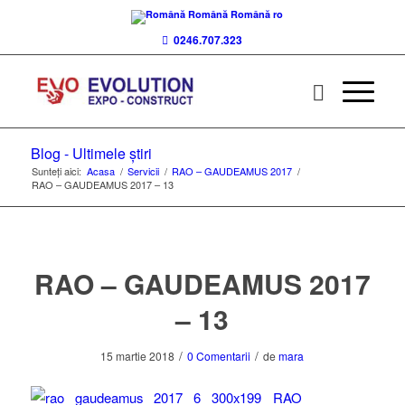
Română
Română
ro
0246.707.323
Blog - Ultimele știri
Sunteți aici:
Acasa
/
Servicii
/
RAO – GAUDEAMUS 2017
/
RAO – GAUDEAMUS 2017 – 13
RAO – GAUDEAMUS 2017
– 13
/
/
15 martie 2018
0 Comentarii
de
mara