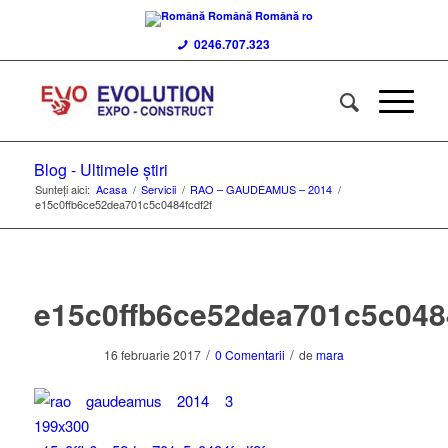
Română
Română
ro
0246.707.323
Blog - Ultimele știri
Sunteți aici:
Acasa
/
Servicii
/
RAO – GAUDEAMUS – 2014
/
e15c0ffb6ce52dea701c5c0484fcdf2f
e15c0ffb6ce52dea701c5c048
/
/
16 februarie 2017
0 Comentarii
de
mara