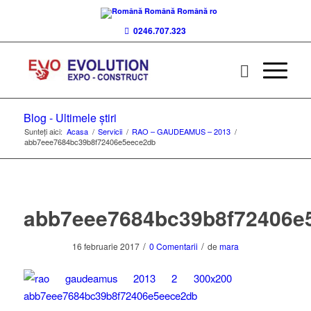
Română
Română
ro
0246.707.323
Blog - Ultimele știri
Sunteți aici:
Acasa
/
Servicii
/
RAO – GAUDEAMUS – 2013
/
abb7eee7684bc39b8f72406e5eece2db
abb7eee7684bc39b8f72406e
/
/
16 februarie 2017
0 Comentarii
de
mara