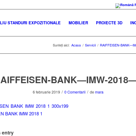
IU STANDURI EXPOZITIONALE
MOBILIER
PROIECTE 3D
IN
Sunteți aici:
Acasa
/
Servicii
/
RAIFFEISEN-BANK—IM
AIFFEISEN-BANK—IMW-2018
/
/
6 februarie 2019
0 Comentarii
de
mara
 entry