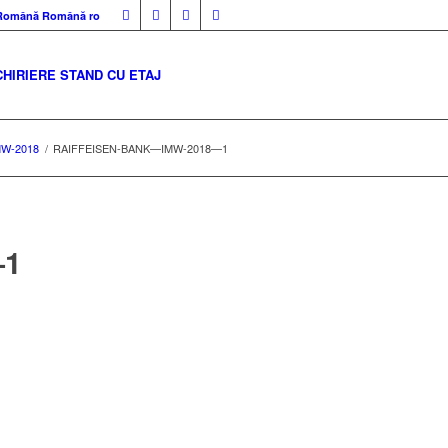
Română
Română
ro
CHIRIERE STAND CU ETAJ
W-2018
/
RAIFFEISEN-BANK—IMW-2018—1
—1