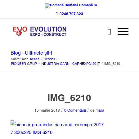
Română
Română
ro
0246.707.323
Blog - Ultimele știri
Sunteți aici:
Acasa
/
Servicii
/
PIONEER GRUP – INDUSTRIA CARNII CARNEXPO-2017
/
IMG_6210
IMG_6210
/
/
15 martie 2018
0 Comentarii
de
mara