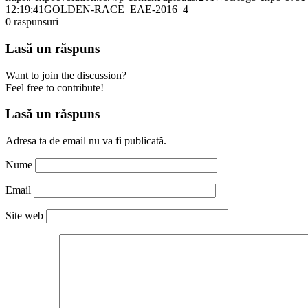
12:19:41
GOLDEN-RACE_EAE-2016_4
0
raspunsuri
Lasă un răspuns
Want to join the discussion?
Feel free to contribute!
Lasă un răspuns
Adresa ta de email nu va fi publicată.
Nume
Email
Site web