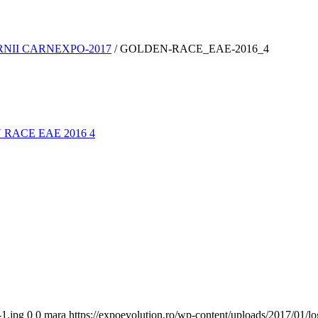
RNII CARNEXPO-2017
/
GOLDEN-RACE_EAE-2016_4
-1.jpg
0
0
mara
https://expoevolution.ro/wp-content/uploads/2017/01/l