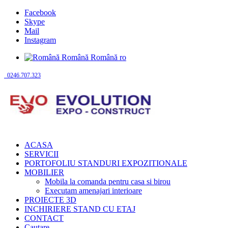
Facebook
Skype
Mail
Instagram
Română
Română
ro
0246.707.323
ACASA
SERVICII
PORTOFOLIU STANDURI EXPOZITIONALE
MOBILIER
Mobila la comanda pentru casa si birou
Executam amenajari interioare
PROIECTE 3D
INCHIRIERE STAND CU ETAJ
CONTACT
Cautare