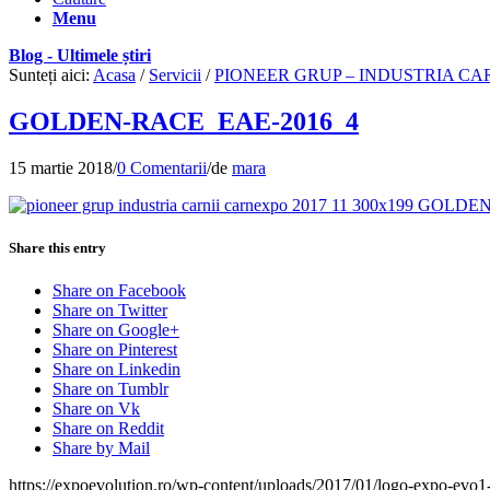
Menu
Blog - Ultimele știri
Sunteți aici:
Acasa
/
Servicii
/
PIONEER GRUP – INDUSTRIA CA
GOLDEN-RACE_EAE-2016_4
15 martie 2018
/
0 Comentarii
/
de
mara
Share this entry
Share on Facebook
Share on Twitter
Share on Google+
Share on Pinterest
Share on Linkedin
Share on Tumblr
Share on Vk
Share on Reddit
Share by Mail
https://expoevolution.ro/wp-content/uploads/2017/01/logo-expo-evo1