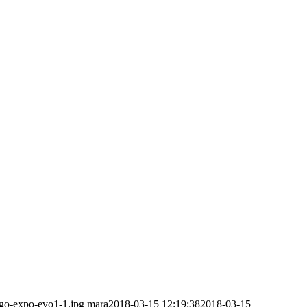
ogo-expo-evo1-1.jpg
mara
2018-03-15 12:19:38
2018-03-15