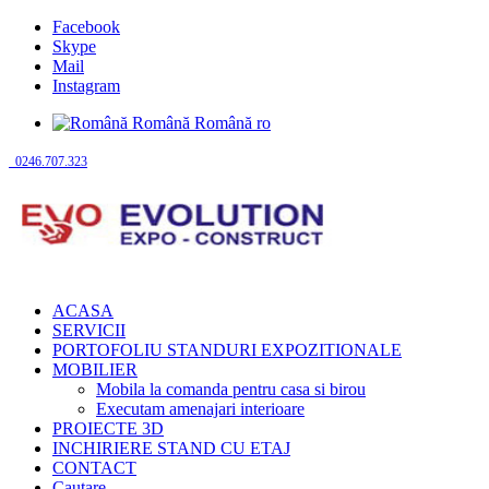
Facebook
Skype
Mail
Instagram
Română
Română
ro
0246.707.323
ACASA
SERVICII
PORTOFOLIU STANDURI EXPOZITIONALE
MOBILIER
Mobila la comanda pentru casa si birou
Executam amenajari interioare
PROIECTE 3D
INCHIRIERE STAND CU ETAJ
CONTACT
Cautare