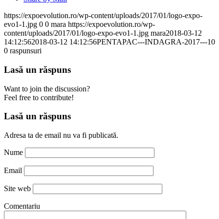
https://expoevolution.ro/wp-content/uploads/2017/01/logo-expo-
evo1-1.jpg
0
0
mara
https://expoevolution.ro/wp-
content/uploads/2017/01/logo-expo-evo1-1.jpg
mara
2018-03-12
14:12:56
2018-03-12 14:12:56
PENTAPAC---INDAGRA-2017---10
0
raspunsuri
Lasă un răspuns
Want to join the discussion?
Feel free to contribute!
Lasă un răspuns
Adresa ta de email nu va fi publicată.
Nume
Email
Site web
Comentariu