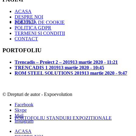
ACASA
DESPRE NOI
SERVICII
POLITICA DE COOKIE
POLITICA GDPR
TERMENI SI CONDITII
CONTACT
PORTOFOLIU
Trencadis – Proiect 2 – 2019
13 martie 2020 - 11:21
TRENCADIS 1 2019
13 martie 2020 - 10:45
ROM STEEL SOLUTIONS 2019
13 martie 2020 - 9:47
© Drepturi de autor - Expoevolution
Facebook
Skype
Mail
PORTOFOLIU STANDURI EXPOZITIONALE
Instagram
ACASA