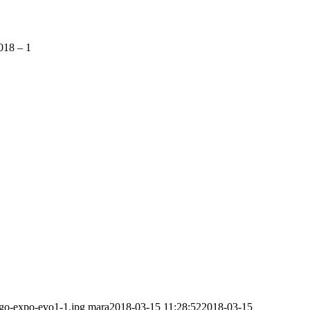
18 – 1
ogo-expo-evo1-1.jpg
mara
2018-03-15 11:28:52
2018-03-15