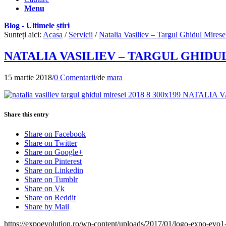
Menu
Blog - Ultimele știri
Sunteți aici:
Acasa
/
Servicii
/
Natalia Vasiliev – Targul Ghidul Mirese
NATALIA VASILIEV – TARGUL GHIDUL M
15 martie 2018
/
0 Comentarii
/
de
mara
Share this entry
Share on Facebook
Share on Twitter
Share on Google+
Share on Pinterest
Share on Linkedin
Share on Tumblr
Share on Vk
Share on Reddit
Share by Mail
https://expoevolution.ro/wp-content/uploads/2017/01/logo-expo-evo1