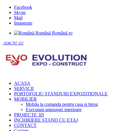
Facebook
Skype
Mail
Instagram
Română
Română
ro
0246.707.323
ACASA
SERVICII
PORTOFOLIU STANDURI EXPOZITIONALE
MOBILIER
Mobila la comanda pentru casa si birou
Executam amenajari interioare
PROIECTE 3D
INCHIRIERE STAND CU ETAJ
CONTACT
Cautare