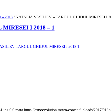
i – 2018
/
NATALIA VASILIEV – TARGUL GHIDUL MIRESEI I 20
IRESEI I 2018 – 1
-1.jpg
0
0
mara
https://expoevolution.ro/wp-content/uploads/2017/01/l