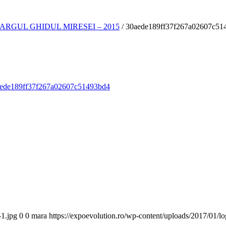
ARGUL GHIDUL MIRESEI – 2015
/
30aede189ff37f267a02607c51
-1.jpg
0
0
mara
https://expoevolution.ro/wp-content/uploads/2017/01/l