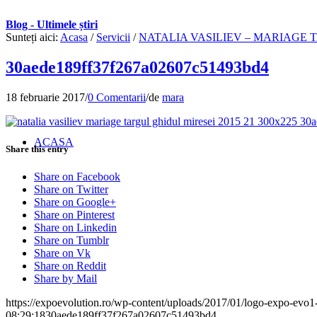
Blog - Ultimele știri
Sunteți aici:
Acasa
/
Servicii
/
NATALIA VASILIEV – MARIAGE T
30aede189ff37f267a02607c51493bd4
18 februarie 2017
/
0 Comentarii
/
de
mara
ACASA
Share this entry
Share on Facebook
Share on Twitter
Share on Google+
Share on Pinterest
Share on Linkedin
Share on Tumblr
Share on Vk
Share on Reddit
Share by Mail
https://expoevolution.ro/wp-content/uploads/2017/01/logo-expo-evo1
08:29:18
30aede189ff37f267a02607c51493bd4