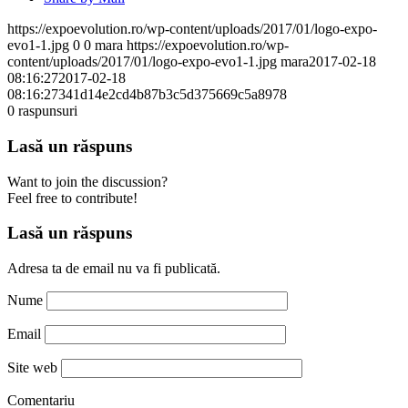
https://expoevolution.ro/wp-content/uploads/2017/01/logo-expo-
evo1-1.jpg
0
0
mara
https://expoevolution.ro/wp-
content/uploads/2017/01/logo-expo-evo1-1.jpg
mara
2017-02-18
08:16:27
2017-02-18
08:16:27
341d14e2cd4b87b3c5d375669c5a8978
0
raspunsuri
Lasă un răspuns
Want to join the discussion?
Feel free to contribute!
Lasă un răspuns
Adresa ta de email nu va fi publicată.
Nume
Email
Site web
Comentariu