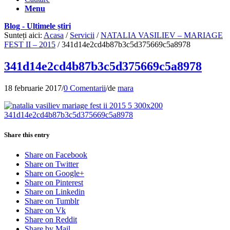
Menu
Blog - Ultimele știri
Sunteți aici:
Acasa
/
Servicii
/
NATALIA VASILIEV – MARIAGE
FEST II – 2015
/
341d14e2cd4b87b3c5d375669c5a8978
341d14e2cd4b87b3c5d375669c5a8978
18 februarie 2017
/
0 Comentarii
/
de
mara
Share this entry
Share on Facebook
Share on Twitter
Share on Google+
Share on Pinterest
Share on Linkedin
Share on Tumblr
Share on Vk
Share on Reddit
Share by Mail