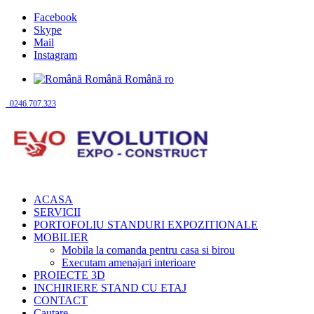
Facebook
Skype
Mail
Instagram
Română
Română
ro
0246.707.323
ACASA
SERVICII
PORTOFOLIU STANDURI EXPOZITIONALE
MOBILIER
Mobila la comanda pentru casa si birou
Executam amenajari interioare
PROIECTE 3D
INCHIRIERE STAND CU ETAJ
CONTACT
Cautare