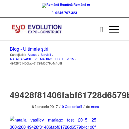
Română
Română
ro
0246.707.323
Blog - Ultimele știri
Sunteți aici:
Acasa
/
Servicii
/
NATALIA VASILIEV – MARIAGE FEST – 2015
/
49428f81406fabf61728d6579b4c1d8f
49428f81406fabf61728d6579
/
/
18 februarie 2017
0 Comentarii
de
mara