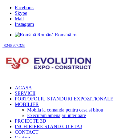
Facebook
Skype
Mail
Instagram
Română
Română
ro
0246.707.323
ACASA
SERVICII
PORTOFOLIU STANDURI EXPOZITIONALE
MOBILIER
Mobila la comanda pentru casa si birou
Executam amenajari interioare
PROIECTE 3D
INCHIRIERE STAND CU ETAJ
CONTACT
Cautare