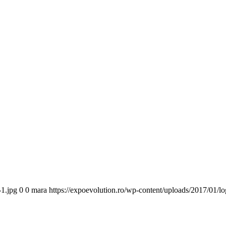
-1.jpg
0
0
mara
https://expoevolution.ro/wp-content/uploads/2017/01/l