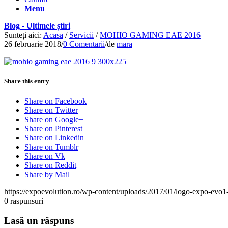
Menu
Blog - Ultimele știri
Sunteți aici:
Acasa
/
Servicii
/
MOHIO GAMING EAE 2016
26 februarie 2018
/
0 Comentarii
/
de
mara
Share this entry
Share on Facebook
Share on Twitter
Share on Google+
Share on Pinterest
Share on Linkedin
Share on Tumblr
Share on Vk
Share on Reddit
Share by Mail
https://expoevolution.ro/wp-content/uploads/2017/01/logo-expo-evo1
0
raspunsuri
Lasă un răspuns