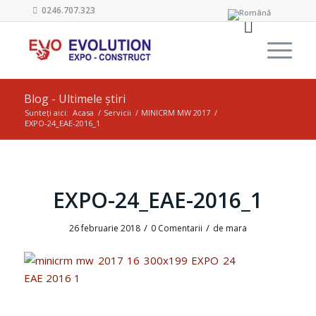
0246.707.323
Blog - Ultimele știri
Sunteți aici:
Acasa
/
Servicii
/
MINICRM MW 2017
/
EXPO-24_EAE-2016_1
EXPO-24_EAE-2016_1
/
/
26 februarie 2018
0 Comentarii
de
mara