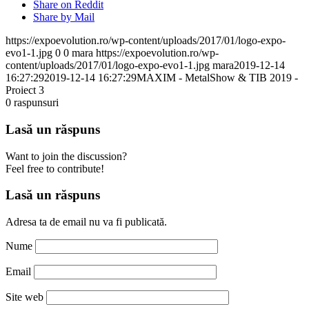
Share on Reddit
Share by Mail
https://expoevolution.ro/wp-content/uploads/2017/01/logo-expo-
evo1-1.jpg
0
0
mara
https://expoevolution.ro/wp-
content/uploads/2017/01/logo-expo-evo1-1.jpg
mara
2019-12-14
16:27:29
2019-12-14 16:27:29
MAXIM - MetalShow & TIB 2019 -
Proiect 3
0
raspunsuri
Lasă un răspuns
Want to join the discussion?
Feel free to contribute!
Lasă un răspuns
Adresa ta de email nu va fi publicată.
Nume
Email
Site web