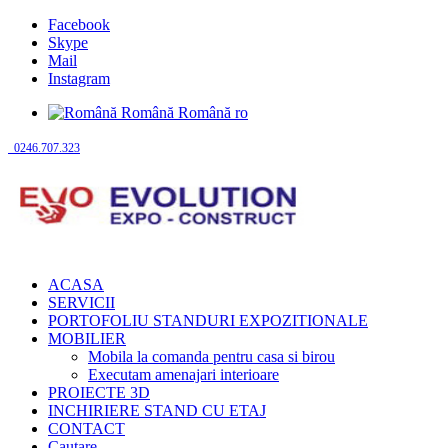
Facebook
Skype
Mail
Instagram
Română
Română
ro
0246.707.323
ACASA
SERVICII
PORTOFOLIU STANDURI EXPOZITIONALE
MOBILIER
Mobila la comanda pentru casa si birou
Executam amenajari interioare
PROIECTE 3D
INCHIRIERE STAND CU ETAJ
CONTACT
Cautare