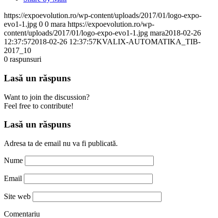
https://expoevolution.ro/wp-content/uploads/2017/01/logo-expo-
evo1-1.jpg
0
0
mara
https://expoevolution.ro/wp-
content/uploads/2017/01/logo-expo-evo1-1.jpg
mara
2018-02-26
12:37:57
2018-02-26 12:37:57
KVALIX-AUTOMATIKA_TIB-
2017_10
0
raspunsuri
Lasă un răspuns
Want to join the discussion?
Feel free to contribute!
Lasă un răspuns
Adresa ta de email nu va fi publicată.
Nume
Email
Site web
Comentariu