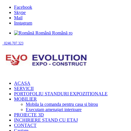
Facebook
Skype
Mail
Instagram
Română
Română
ro
0246.707.323
ACASA
SERVICII
PORTOFOLIU STANDURI EXPOZITIONALE
MOBILIER
Mobila la comanda pentru casa si birou
Executam amenajari interioare
PROIECTE 3D
INCHIRIERE STAND CU ETAJ
CONTACT
Cautare