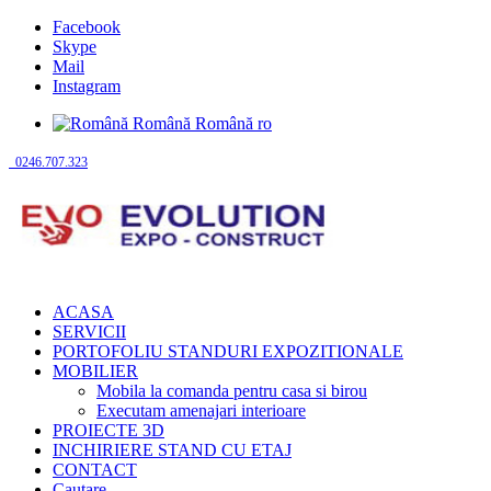
Facebook
Skype
Mail
Instagram
Română
Română
ro
0246.707.323
ACASA
SERVICII
PORTOFOLIU STANDURI EXPOZITIONALE
MOBILIER
Mobila la comanda pentru casa si birou
Executam amenajari interioare
PROIECTE 3D
INCHIRIERE STAND CU ETAJ
CONTACT
Cautare