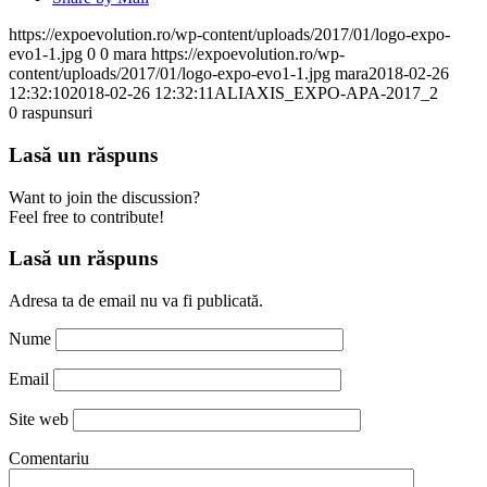
https://expoevolution.ro/wp-content/uploads/2017/01/logo-expo-
evo1-1.jpg
0
0
mara
https://expoevolution.ro/wp-
content/uploads/2017/01/logo-expo-evo1-1.jpg
mara
2018-02-26
12:32:10
2018-02-26 12:32:11
ALIAXIS_EXPO-APA-2017_2
0
raspunsuri
Lasă un răspuns
Want to join the discussion?
Feel free to contribute!
Lasă un răspuns
Adresa ta de email nu va fi publicată.
Nume
Email
Site web
Comentariu