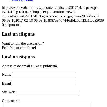
https://expoevolution.ro/wp-content/uploads/2017/01/logo-expo-
evo1-1.jpg
0
0
mara
https://expoevolution.ro/wp-
content/uploads/2017/01/logo-expo-evo1-1.jpg
mara
2017-02-18
09:03:19
2017-02-18 09:03:19
3987e3404446dbfa0dfff3a1f6e35039
0
raspunsuri
Lasă un răspuns
Want to join the discussion?
Feel free to contribute!
Lasă un răspuns
Adresa ta de email nu va fi publicată.
Nume
Email
Site web
Comentariu