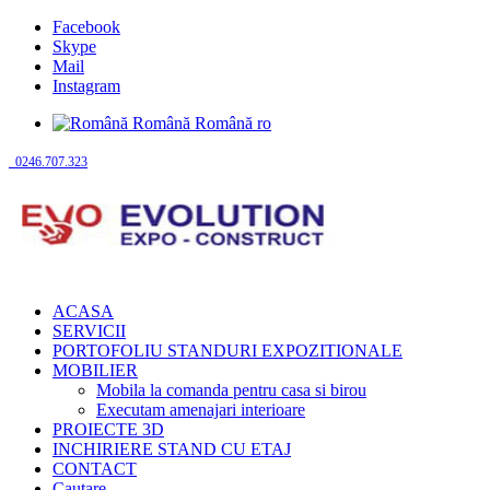
Facebook
Skype
Mail
Instagram
Română
Română
ro
0246.707.323
ACASA
SERVICII
PORTOFOLIU STANDURI EXPOZITIONALE
MOBILIER
Mobila la comanda pentru casa si birou
Executam amenajari interioare
PROIECTE 3D
INCHIRIERE STAND CU ETAJ
CONTACT
Cautare