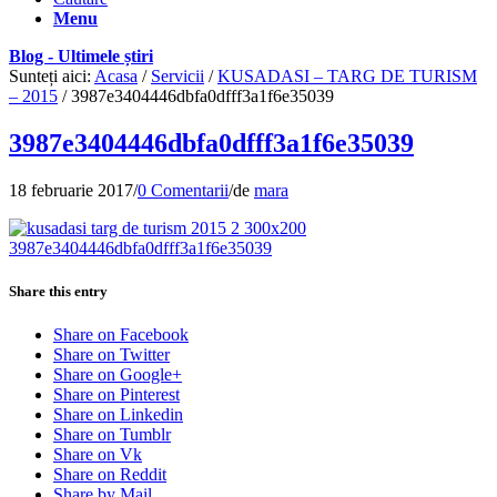
Menu
Blog - Ultimele știri
Sunteți aici:
Acasa
/
Servicii
/
KUSADASI – TARG DE TURISM
– 2015
/
3987e3404446dbfa0dfff3a1f6e35039
3987e3404446dbfa0dfff3a1f6e35039
18 februarie 2017
/
0 Comentarii
/
de
mara
Share this entry
Share on Facebook
Share on Twitter
Share on Google+
Share on Pinterest
Share on Linkedin
Share on Tumblr
Share on Vk
Share on Reddit
Share by Mail