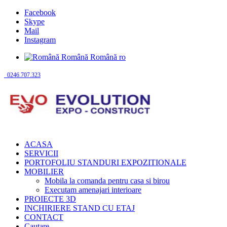
Facebook
Skype
Mail
Instagram
Română
Română
ro
0246.707.323
ACASA
SERVICII
PORTOFOLIU STANDURI EXPOZITIONALE
MOBILIER
Mobila la comanda pentru casa si birou
Executam amenajari interioare
PROIECTE 3D
INCHIRIERE STAND CU ETAJ
CONTACT
Cautare