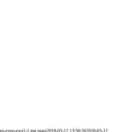
ogo-expo-evo1-1.jpg
mara
2018-03-12 13:56:26
2018-03-12