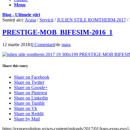
Menu
Blog - Ultimele știri
Sunteți aici:
Acasa
/
Servicii
/
JULIEN STILE ROMTHERM-2017
/
PRESTIGE-MOB_BIFESIM-2016_1
12 martie 2018
/
0 Comentarii
/
de
mara
Share this entry
Share on Facebook
Share on Twitter
Share on Google+
Share on Pinterest
Share on Linkedin
Share on Tumblr
Share on Vk
Share on Reddit
Share by Mail
https://expoevolution.ro/wp-content/uploads/2017/01/logo-expo-evo1