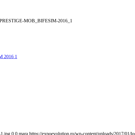
PRESTIGE-MOB_BIFESIM-2016_1
-1.jpg
0
0
mara
https://expoevolution.ro/wp-content/uploads/2017/01/l