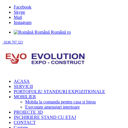
Facebook
Skype
Mail
Instagram
Română
Română
ro
0246.707.323
ACASA
SERVICII
PORTOFOLIU STANDURI EXPOZITIONALE
MOBILIER
Mobila la comanda pentru casa si birou
Executam amenajari interioare
PROIECTE 3D
INCHIRIERE STAND CU ETAJ
CONTACT
Cautare