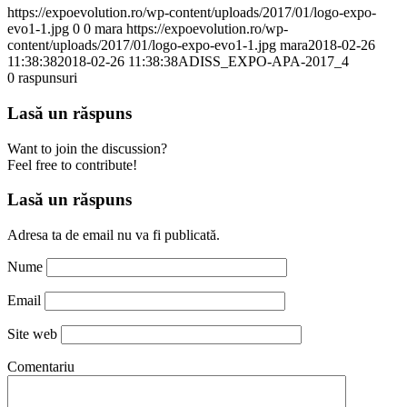
https://expoevolution.ro/wp-content/uploads/2017/01/logo-expo-
evo1-1.jpg
0
0
mara
https://expoevolution.ro/wp-
content/uploads/2017/01/logo-expo-evo1-1.jpg
mara
2018-02-26
11:38:38
2018-02-26 11:38:38
ADISS_EXPO-APA-2017_4
0
raspunsuri
Lasă un răspuns
Want to join the discussion?
Feel free to contribute!
Lasă un răspuns
Adresa ta de email nu va fi publicată.
Nume
Email
Site web
Comentariu