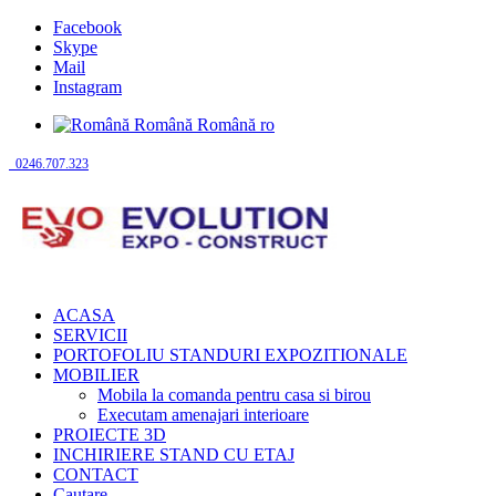
Facebook
Skype
Mail
Instagram
Română
Română
ro
0246.707.323
ACASA
SERVICII
PORTOFOLIU STANDURI EXPOZITIONALE
MOBILIER
Mobila la comanda pentru casa si birou
Executam amenajari interioare
PROIECTE 3D
INCHIRIERE STAND CU ETAJ
CONTACT
Cautare