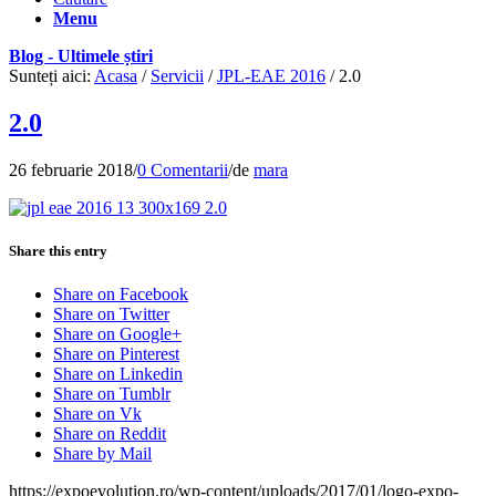
Menu
Blog - Ultimele știri
Sunteți aici:
Acasa
/
Servicii
/
JPL-EAE 2016
/
2.0
2.0
26 februarie 2018
/
0 Comentarii
/
de
mara
Share this entry
Share on Facebook
Share on Twitter
Share on Google+
Share on Pinterest
Share on Linkedin
Share on Tumblr
Share on Vk
Share on Reddit
Share by Mail
https://expoevolution.ro/wp-content/uploads/2017/01/logo-expo-