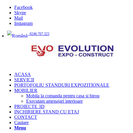
Facebook
Skype
Mail
Instagram
0246.707.323
ACASA
SERVICII
PORTOFOLIU STANDURI EXPOZITIONALE
MOBILIER
Mobila la comanda pentru casa si birou
Executam amenajari interioare
PROIECTE 3D
INCHIRIERE STAND CU ETAJ
CONTACT
Cautare
Menu