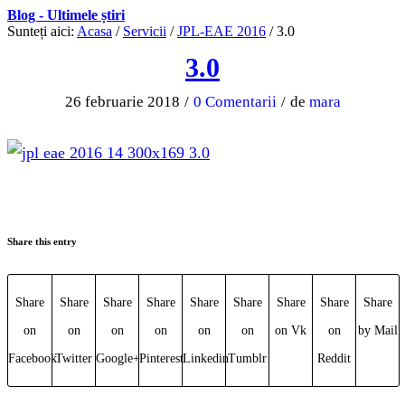
Blog - Ultimele știri
Sunteți aici:
Acasa
/
Servicii
/
JPL-EAE 2016
/
3.0
3.0
26 februarie 2018
/
0 Comentarii
/
de
mara
Share this entry
Share
Share
Share
Share
Share
Share
Share
Share
Share
on
on
on
on
on
on
on Vk
on
by Mail
Facebook
Twitter
Google+
Pinterest
Linkedin
Tumblr
Reddit