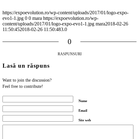
https://expoevolution.ro/wp-content/uploads/2017/01/logo-expo-
evo1-1.jpg
0
0
mara
https://expoevolution.ro/wp-
content/uploads/2017/01/logo-expo-evo1-1.jpg
mara
2018-02-26
11:50:45
2018-02-26 11:50:48
3.0
0
RASPUNSURI
Lasă un răspuns
Want to join the discussion?
Feel free to contribute!
Nume
Email
Site web