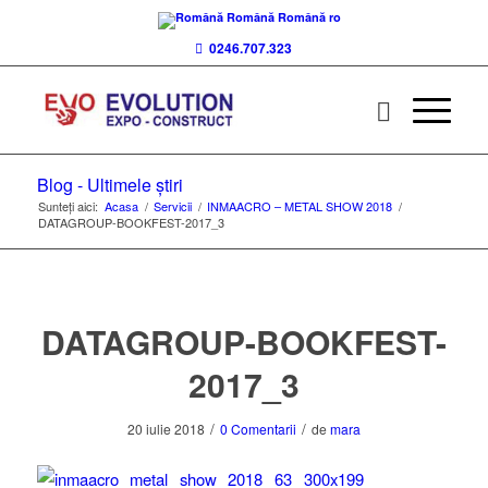
Română
Română
ro
0246.707.323
Blog - Ultimele știri
Sunteți aici:
Acasa
/
Servicii
/
INMAACRO – METAL SHOW 2018
/
DATAGROUP-BOOKFEST-2017_3
DATAGROUP-BOOKFEST-
2017_3
/
/
20 iulie 2018
0 Comentarii
de
mara