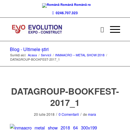
Română
Română
ro
0246.707.323
Blog - Ultimele știri
Sunteți aici:
Acasa
/
Servicii
/
INMAACRO – METAL SHOW 2018
/
DATAGROUP-BOOKFEST-2017_1
DATAGROUP-BOOKFEST-
2017_1
/
/
20 iulie 2018
0 Comentarii
de
mara