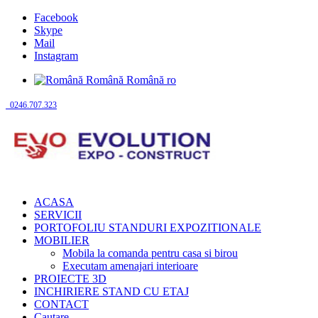
Facebook
Skype
Mail
Instagram
Română
Română
ro
0246.707.323
ACASA
SERVICII
PORTOFOLIU STANDURI EXPOZITIONALE
MOBILIER
Mobila la comanda pentru casa si birou
Executam amenajari interioare
PROIECTE 3D
INCHIRIERE STAND CU ETAJ
CONTACT
Cautare