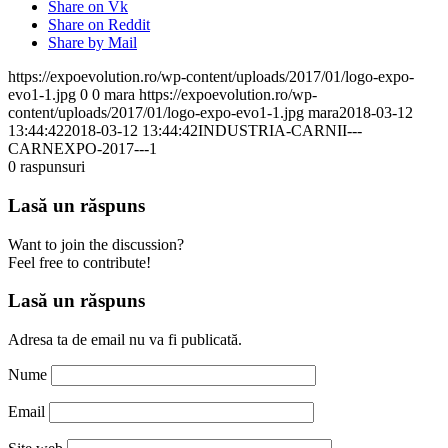
Share on Vk
Share on Reddit
Share by Mail
https://expoevolution.ro/wp-content/uploads/2017/01/logo-expo-
evo1-1.jpg
0
0
mara
https://expoevolution.ro/wp-
content/uploads/2017/01/logo-expo-evo1-1.jpg
mara
2018-03-12
13:44:42
2018-03-12 13:44:42
INDUSTRIA-CARNII---
CARNEXPO-2017---1
0
raspunsuri
Lasă un răspuns
Want to join the discussion?
Feel free to contribute!
Lasă un răspuns
Adresa ta de email nu va fi publicată.
Nume
Email