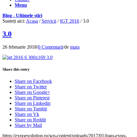
Menu
Blog - Ultimele știri
Sunteți aici:
Acasa
/
Servicii
/
IGT 2016
/
3.0
3.0
26 februarie 2018
/
0 Comentarii
/
de
mara
Share this entry
Share on Facebook
Share on Twitter
Share on Google+
Share on Pinterest
Share on Linkedin
Share on Tumblr
Share on Vk
Share on Reddit
Share by Mail
https://expoevolution.ro/wp-content/uploads/2017/01/logo-expo-