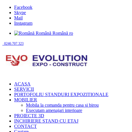
Facebook
Skype
Mail
Instagram
Română
Română
ro
0246.707.323
ACASA
SERVICII
PORTOFOLIU STANDURI EXPOZITIONALE
MOBILIER
Mobila la comanda pentru casa si birou
Executam amenajari interioare
PROIECTE 3D
INCHIRIERE STAND CU ETAJ
CONTACT
Cautare