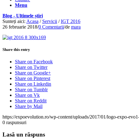
Menu
Blog - Ultimele știri
Sunteți aici:
Acasa
/
Servicii
/
IGT 2016
26 februarie 2018
/
0 Comentarii
/
de
mara
Share this entry
Share on Facebook
Share on Twitter
Share on Google+
Share on Pinterest
Share on Linkedin
Share on Tumblr
Share on Vk
Share on Reddit
Share by Mail
https://expoevolution.ro/wp-content/uploads/2017/01/logo-expo-evo1
0
raspunsuri
Lasă un răspuns