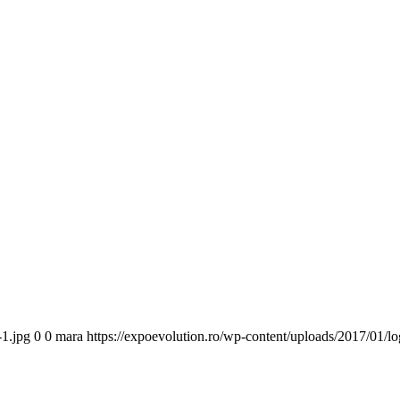
-1.jpg
0
0
mara
https://expoevolution.ro/wp-content/uploads/2017/01/l