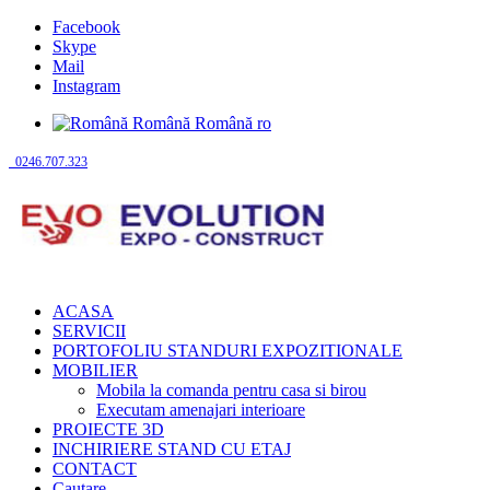
Facebook
Skype
Mail
Instagram
Română
Română
ro
0246.707.323
ACASA
SERVICII
PORTOFOLIU STANDURI EXPOZITIONALE
MOBILIER
Mobila la comanda pentru casa si birou
Executam amenajari interioare
PROIECTE 3D
INCHIRIERE STAND CU ETAJ
CONTACT
Cautare