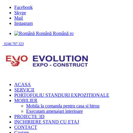
Facebook
Skype
Mail
Instagram
Română
Română
ro
0246.707.323
ACASA
SERVICII
PORTOFOLIU STANDURI EXPOZITIONALE
MOBILIER
Mobila la comanda pentru casa si birou
Executam amenajari interioare
PROIECTE 3D
INCHIRIERE STAND CU ETAJ
CONTACT
Cautare