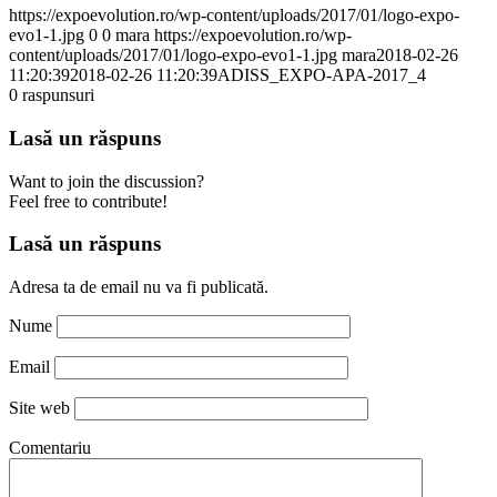
https://expoevolution.ro/wp-content/uploads/2017/01/logo-expo-
evo1-1.jpg
0
0
mara
https://expoevolution.ro/wp-
content/uploads/2017/01/logo-expo-evo1-1.jpg
mara
2018-02-26
11:20:39
2018-02-26 11:20:39
ADISS_EXPO-APA-2017_4
0
raspunsuri
Lasă un răspuns
Want to join the discussion?
Feel free to contribute!
Lasă un răspuns
Adresa ta de email nu va fi publicată.
Nume
Email
Site web
Comentariu